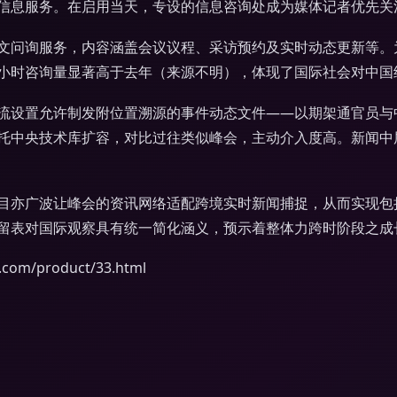
信息服务。在启用当天，专设的信息咨询处成为媒体记者优先关注
文问询服务，内容涵盖会议议程、采访预约及实时动态更新等。
时咨询量显著高于去年（来源不明），体现了国际社会对中国经济
流设置允许制发附位置溯源的事件动态文件——以期架通官员与中
托中央技术库扩容，对比过往类似峰会，主动介入度高。新闻中
目亦广波让峰会的资讯网络适配跨境实时新闻捕捉，从而实现包
留表对国际观察具有统一简化涵义，预示着整体力跨时阶段之成
m/product/33.html